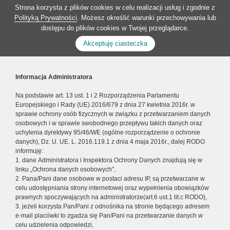
Strona korzysta z plików cookies w celu realizacji usług i zgodnie z
Polityką Prywatności
. Możesz określić warunki przechowywania lub
dostępu do plików cookies w Twojej przeglądarce.
Akceptuję ciasteczka
Informacja Administratora
Na podstawie art. 13 ust. 1 i 2 Rozporządzenia Parlamentu
Europejskiego i Rady (UE) 2016/679 z dnia 27 kwietnia 2016r. w
sprawie ochrony osób fizycznych w związku z przetwarzaniem danych
osobowych i w sprawie swobodnego przepływu takich danych oraz
uchylenia dyrektywy 95/46/WE (ogólne rozporządzenie o ochronie
danych), Dz. U. UE. L. 2016.119.1 z dnia 4 maja 2016r., dalej RODO
informuję:
1. dane Administratora i Inspektora Ochrony Danych znajdują się w
linku „Ochrona danych osobowych”,
2. Pana/Pani dane osobowe w postaci adresu IP, są przetwarzane w
celu udostępniania strony internetowej oraz wypełnienia obowiązków
prawnych spoczywających na administratorze(art.6 ust.1 lit.c RODO),
3. jeżeli korzysta Pan/Pani z odnośnika na stronie będącego adresem
e-mail placówki to zgadza się Pan/Pani na przetwarzanie danych w
celu udzielenia odpowiedzi,