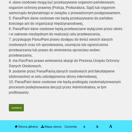
4. dane osobowe mogą być przekazywane organom państwowym,
organom ochrony prawnej (Policja, Prokuratura, Sąd) lub organom
samorządu terytorialnego w związku z prowadzonym postępowaniem,
5. Pana/Pani dane osobowe nie będą przekazywane do państwa
trzeciego ani do organizacji międzynarodowej,
6. Pana/Pani dane osobowe będą przetwarzane wyłącznie przez okres
i w zakresie niezbędnym do realizacji celu przetwarzania,
7. przysługuje Panu/Pani prawo dostępu do treści swoich danych
osobowych oraz ich sprostowania, usunięcia lub ograniczenia
przetwarzania lub prawo do wniesienia sprzeciwu wobec
przetwarzania,
8. ma Pan/Pani prawo wniesienia skargi do Prezesa Urzędu Ochrony
Danych Osobowych,
9. podanie przez Pana/Panią danych osobowych jest fakultatywne
(dobrowolne) w celu udostępnienia strony internetowej,
10. Pana/Pani dane osobowe nie będą podlegały zautomatyzowanym
procesom podejmowania decyzji przez Administratora, w tym
profilowaniu.
zamknij
Strona główna
Mapa strony
Czcionka