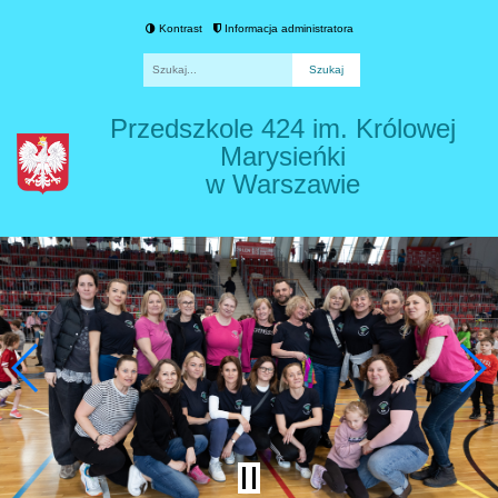
Kontrast
Informacja administratora
Fraza
Przedszkole 424 im. Królowej
Marysieńki
w Warszawie