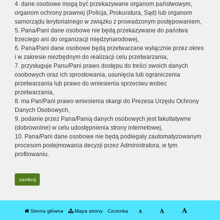
4. dane osobowe mogą być przekazywane organom państwowym,
organom ochrony prawnej (Policja, Prokuratura, Sąd) lub organom
samorządu terytorialnego w związku z prowadzonym postępowaniem,
5. Pana/Pani dane osobowe nie będą przekazywane do państwa
trzeciego ani do organizacji międzynarodowej,
6. Pana/Pani dane osobowe będą przetwarzane wyłącznie przez okres
i w zakresie niezbędnym do realizacji celu przetwarzania,
7. przysługuje Panu/Pani prawo dostępu do treści swoich danych
osobowych oraz ich sprostowania, usunięcia lub ograniczenia
przetwarzania lub prawo do wniesienia sprzeciwu wobec
przetwarzania,
8. ma Pan/Pani prawo wniesienia skargi do Prezesa Urzędu Ochrony
Danych Osobowych,
9. podanie przez Pana/Panią danych osobowych jest fakultatywne
(dobrowolne) w celu udostępnienia strony internetowej,
10. Pana/Pani dane osobowe nie będą podlegały zautomatyzowanym
procesom podejmowania decyzji przez Administratora, w tym
profilowaniu.
zamknij
Strona główna
Mapa strony
Czcionka