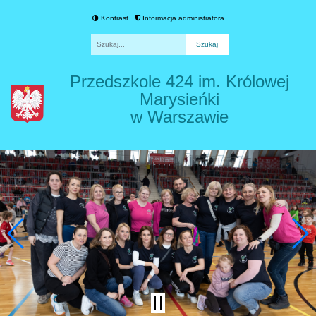
Kontrast
Informacja administratora
Fraza
Przedszkole 424 im. Królowej
Marysieńki
w Warszawie