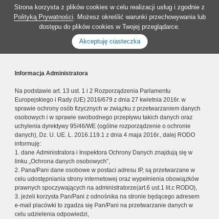
Strona korzysta z plików cookies w celu realizacji usług i zgodnie z
Polityką Prywatności
. Możesz określić warunki przechowywania lub
dostępu do plików cookies w Twojej przeglądarce.
Akceptuję ciasteczka
Informacja Administratora
Na podstawie art. 13 ust. 1 i 2 Rozporządzenia Parlamentu
Europejskiego i Rady (UE) 2016/679 z dnia 27 kwietnia 2016r. w
sprawie ochrony osób fizycznych w związku z przetwarzaniem danych
osobowych i w sprawie swobodnego przepływu takich danych oraz
uchylenia dyrektywy 95/46/WE (ogólne rozporządzenie o ochronie
danych), Dz. U. UE. L. 2016.119.1 z dnia 4 maja 2016r., dalej RODO
informuję:
1. dane Administratora i Inspektora Ochrony Danych znajdują się w
linku „Ochrona danych osobowych”,
2. Pana/Pani dane osobowe w postaci adresu IP, są przetwarzane w
celu udostępniania strony internetowej oraz wypełnienia obowiązków
prawnych spoczywających na administratorze(art.6 ust.1 lit.c RODO),
3. jeżeli korzysta Pan/Pani z odnośnika na stronie będącego adresem
e-mail placówki to zgadza się Pan/Pani na przetwarzanie danych w
celu udzielenia odpowiedzi,