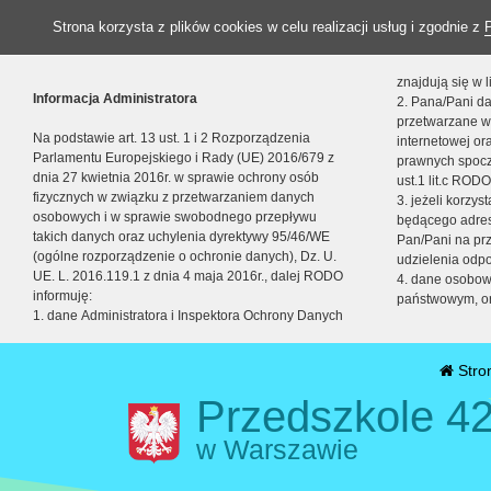
Strona korzysta z plików cookies w celu realizacji usług i zgodnie z
znajdują się w
Informacja Administratora
2. Pana/Pani da
przetwarzane w
Na podstawie art. 13 ust. 1 i 2 Rozporządzenia
internetowej o
Parlamentu Europejskiego i Rady (UE) 2016/679 z
prawnych spocz
dnia 27 kwietnia 2016r. w sprawie ochrony osób
ust.1 lit.c RODO
fizycznych w związku z przetwarzaniem danych
3. jeżeli korzy
osobowych i w sprawie swobodnego przepływu
będącego adres
takich danych oraz uchylenia dyrektywy 95/46/WE
Pan/Pani na pr
(ogólne rozporządzenie o ochronie danych), Dz. U.
udzielenia odp
UE. L. 2016.119.1 z dnia 4 maja 2016r., dalej RODO
4. dane osobo
informuję:
państwowym, or
1. dane Administratora i Inspektora Ochrony Danych
Stro
Przedszkole 42
w Warszawie