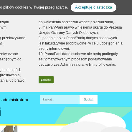
o plików cookies w Twojej przeglądarce.
Akceptuję ciasteczka
orządu
do wniesienia sprzeciwu wobec przetwarzania,
onym
8. ma Pan/Pani prawo wniesienia skargi do Prezesa
Urzędu Ochrony Danych Osobowych,
dą przekazywane
9. podanie przez Pana/Panią danych osobowych
cji
jest fakultatywne (dobrowolne) w celu udostępnienia
strony internetowej,
zetwarzane
10. Pana/Pani dane osobowe nie będą podlegały
niezbędnym do
zautomatyzowanym procesom podejmowania
decyzji przez Administratora, w tym profilowaniu.
ępu do treści
prostowania,
zamknij
zania lub prawo
 administratora
Fraza
i