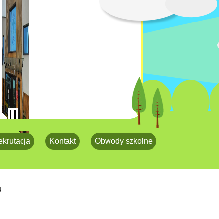
ekrutacja
Kontakt
Obwody szkolne
u