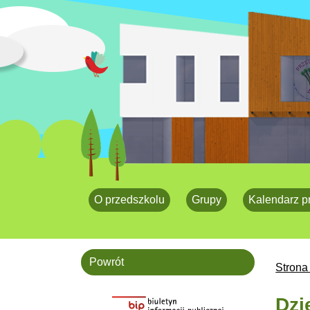
O przedszkolu
Grupy
Kalendarz p
Powrót
Strona
Dzi