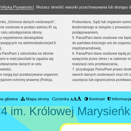
Polityką Prywatności
. Możesz określić warunki przechowywania lub dostępu d
 linku „Ochrona danych osobowych”,
Prokuratura, Sąd) lub organom sam
ne osobowe w postaci adresu IP, są
terytorialnego w związku z prowadz
 celu udostępniania strony
postępowaniem,
raz wypełnienia obowiązków
5. Pana/Pani dane osobowe nie bę
ywających na administratorze(art.6
do państwa trzeciego ani do organiza
),
międzynarodowej,
sta Pan/Pani z odnośnika na stronie
6. Pana/Pani dane osobowe będą pr
em e-mail placówki to zgadza się
wyłącznie przez okres i w zakresie 
zetwarzanie danych w celu
realizacji celu przetwarzania,
owiedzi,
7. przysługuje Panu/Pani prawo dost
we mogą być przekazywane organom
swoich danych osobowych oraz ich s
ganom ochrony prawnej (Policja,
usunięcia lub ograniczenia przetwar
na główna
Mapa strony
Czcionka
Kontrast
Informacja
4 im. Królowej Marysieńk