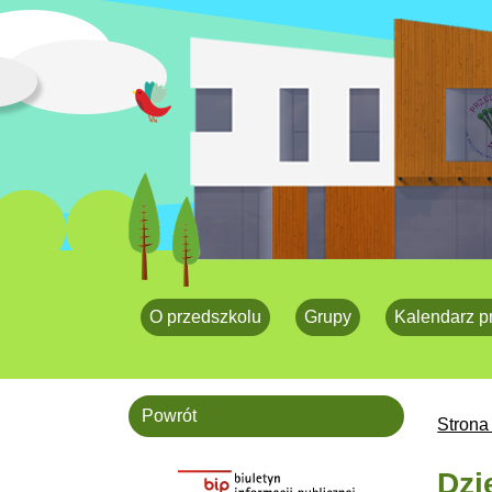
O przedszkolu
Grupy
Kalendarz p
Powrót
Strona
Dzi