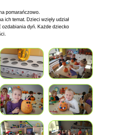
u na pomarańczowo.
 ich temat. Dzieci wzięły udział
ć ozdabiania dyń. Każde dziecko
ci.