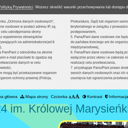
Polityką Prywatności
. Możesz określić warunki przechowywania lub dostępu d
 linku „Ochrona danych osobowych”,
Prokuratura, Sąd) lub organom sam
ne osobowe w postaci adresu IP, są
terytorialnego w związku z prowadz
 celu udostępniania strony
postępowaniem,
raz wypełnienia obowiązków
5. Pana/Pani dane osobowe nie bę
ywających na administratorze(art.6
do państwa trzeciego ani do organiza
),
międzynarodowej,
sta Pan/Pani z odnośnika na stronie
6. Pana/Pani dane osobowe będą pr
em e-mail placówki to zgadza się
wyłącznie przez okres i w zakresie 
zetwarzanie danych w celu
realizacji celu przetwarzania,
owiedzi,
7. przysługuje Panu/Pani prawo dost
we mogą być przekazywane organom
swoich danych osobowych oraz ich s
ganom ochrony prawnej (Policja,
usunięcia lub ograniczenia przetwar
na główna
Mapa strony
Czcionka
Kontrast
Informacja
4 im. Królowej Marysieńk