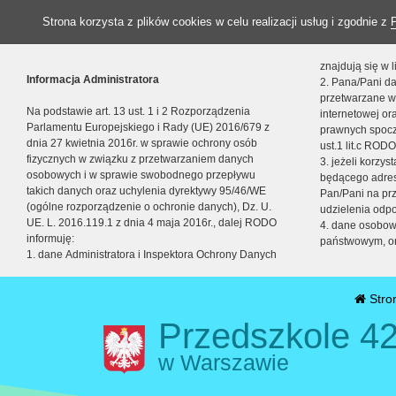
Strona korzysta z plików cookies w celu realizacji usług i zgodnie z
znajdują się w
Informacja Administratora
2. Pana/Pani da
przetwarzane w
Na podstawie art. 13 ust. 1 i 2 Rozporządzenia
internetowej o
Parlamentu Europejskiego i Rady (UE) 2016/679 z
prawnych spocz
dnia 27 kwietnia 2016r. w sprawie ochrony osób
ust.1 lit.c RODO
fizycznych w związku z przetwarzaniem danych
3. jeżeli korzy
osobowych i w sprawie swobodnego przepływu
będącego adres
takich danych oraz uchylenia dyrektywy 95/46/WE
Pan/Pani na pr
(ogólne rozporządzenie o ochronie danych), Dz. U.
udzielenia odp
UE. L. 2016.119.1 z dnia 4 maja 2016r., dalej RODO
4. dane osobo
informuję:
państwowym, or
1. dane Administratora i Inspektora Ochrony Danych
Stro
Przedszkole 42
w Warszawie