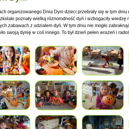
ch organizowanego Dnia Dyni dzieci przebrały się w tym dni
zkolaki poznały wielką różnorodność dyń i wzbogaciły wiedzę na
nych zabawach z udziałem dyń. W tym dniu nie mogło zabrakną
iło swoją dynię w coś innego. To był dzień pełen wrażeń i radoś