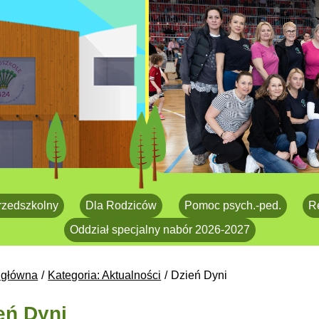
rzedszkolny
Dla Rodziców
Pomoc psych.-ped.
R
Oddział specjalny nabór 2026-2027
 główna
Kategoria: Aktualności
Dzień Dyni
eń Dyni