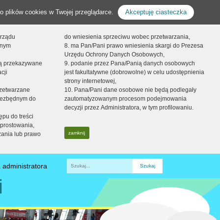
o plików cookies w Twojej przeglądarce.
Akceptuję ciasteczka
orządu
do wniesienia sprzeciwu wobec przetwarzania,
onym
8. ma Pan/Pani prawo wniesienia skargi do Prezesa
Urzędu Ochrony Danych Osobowych,
dą przekazywane
9. podanie przez Pana/Panią danych osobowych
cji
jest fakultatywne (dobrowolne) w celu udostępnienia
strony internetowej,
zetwarzane
10. Pana/Pani dane osobowe nie będą podlegały
niezbędnym do
zautomatyzowanym procesom podejmowania
decyzji przez Administratora, w tym profilowaniu.
ępu do treści
prostowania,
zamknij
zania lub prawo
 administratora
Fraza
i