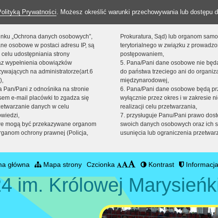
Polityką Prywatności
. Możesz określić warunki przechowywania lub dostępu d
 linku „Ochrona danych osobowych”,
Prokuratura, Sąd) lub organom sam
ne osobowe w postaci adresu IP, są
terytorialnego w związku z prowadz
 celu udostępniania strony
postępowaniem,
raz wypełnienia obowiązków
5. Pana/Pani dane osobowe nie bę
ywających na administratorze(art.6
do państwa trzeciego ani do organiza
),
międzynarodowej,
sta Pan/Pani z odnośnika na stronie
6. Pana/Pani dane osobowe będą pr
em e-mail placówki to zgadza się
wyłącznie przez okres i w zakresie 
zetwarzanie danych w celu
realizacji celu przetwarzania,
owiedzi,
7. przysługuje Panu/Pani prawo dost
we mogą być przekazywane organom
swoich danych osobowych oraz ich s
ganom ochrony prawnej (Policja,
usunięcia lub ograniczenia przetwar
na główna
Mapa strony
Czcionka
Kontrast
Informacja
4 im. Królowej Marysieńk