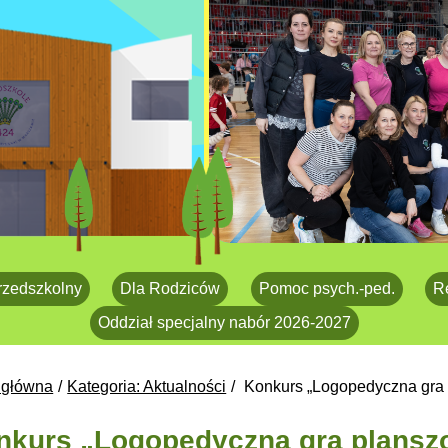
rzedszkolny
Dla Rodziców
Pomoc psych.-ped.
R
Oddział specjalny nabór 2026-2027
 główna
Kategoria: Aktualności
Konkurs „Logopedyczna gra
kurs „Logopedyczna gra plansz