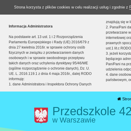
Strona korzysta z plików cookies w celu realizacji usług i zgodnie z
znajdują się w
Informacja Administratora
2. Pana/Pani da
przetwarzane w
Na podstawie art. 13 ust. 1 i 2 Rozporządzenia
internetowej o
Parlamentu Europejskiego i Rady (UE) 2016/679 z
prawnych spocz
dnia 27 kwietnia 2016r. w sprawie ochrony osób
ust.1 lit.c RODO
fizycznych w związku z przetwarzaniem danych
3. jeżeli korzy
osobowych i w sprawie swobodnego przepływu
będącego adres
takich danych oraz uchylenia dyrektywy 95/46/WE
Pan/Pani na pr
(ogólne rozporządzenie o ochronie danych), Dz. U.
udzielenia odp
UE. L. 2016.119.1 z dnia 4 maja 2016r., dalej RODO
4. dane osobo
informuję:
państwowym, or
1. dane Administratora i Inspektora Ochrony Danych
Stro
Przedszkole 42
w Warszawie