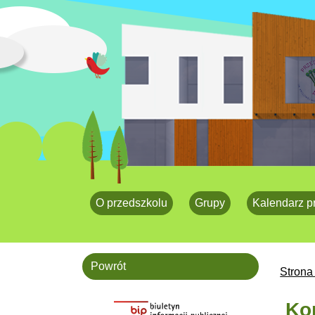
O przedszkolu
Grupy
Kalendarz p
Powrót
Strona
Kon