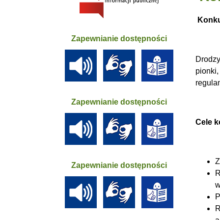
Konku
Zapewnianie dostępności
Drodzy
pionki
regula
Zapewnianie dostępności
Cele 
Z
Zapewnianie dostępności
R
w
P
R