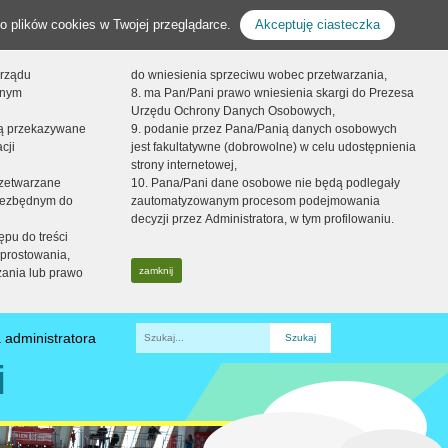
o plików cookies w Twojej przeglądarce.
Akceptuję ciasteczka
orządu
do wniesienia sprzeciwu wobec przetwarzania,
onym
8. ma Pan/Pani prawo wniesienia skargi do Prezesa
Urzędu Ochrony Danych Osobowych,
dą przekazywane
9. podanie przez Pana/Panią danych osobowych
cji
jest fakultatywne (dobrowolne) w celu udostępnienia
strony internetowej,
zetwarzane
10. Pana/Pani dane osobowe nie będą podlegały
niezbędnym do
zautomatyzowanym procesom podejmowania
decyzji przez Administratora, w tym profilowaniu.
ępu do treści
prostowania,
zamknij
zania lub prawo
 administratora
Fraza
i