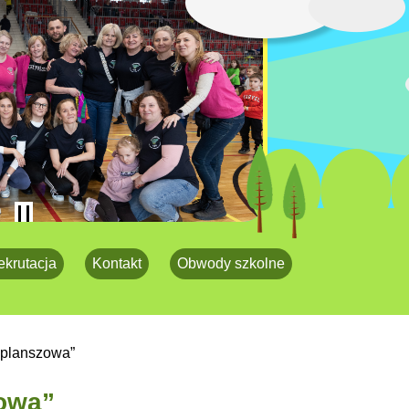
ekrutacja
Kontakt
Obwody szkolne
 planszowa”
owa”