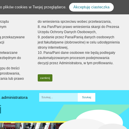
o plików cookies w Twojej przeglądarce.
Akceptuję ciasteczka
orządu
do wniesienia sprzeciwu wobec przetwarzania,
onym
8. ma Pan/Pani prawo wniesienia skargi do Prezesa
Urzędu Ochrony Danych Osobowych,
dą przekazywane
9. podanie przez Pana/Panią danych osobowych
cji
jest fakultatywne (dobrowolne) w celu udostępnienia
strony internetowej,
zetwarzane
10. Pana/Pani dane osobowe nie będą podlegały
niezbędnym do
zautomatyzowanym procesom podejmowania
decyzji przez Administratora, w tym profilowaniu.
ępu do treści
prostowania,
zamknij
zania lub prawo
 administratora
Fraza
i