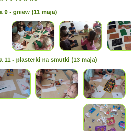
 9 - gniew (11 maja)
 11 - plasterki na smutki (13 maja)