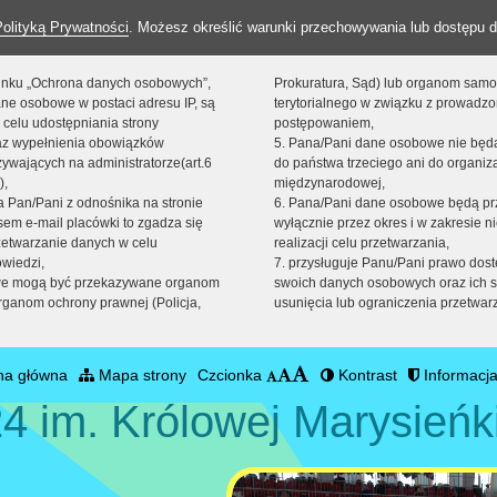
Polityką Prywatności
. Możesz określić warunki przechowywania lub dostępu d
 linku „Ochrona danych osobowych”,
Prokuratura, Sąd) lub organom sam
ne osobowe w postaci adresu IP, są
terytorialnego w związku z prowadz
 celu udostępniania strony
postępowaniem,
raz wypełnienia obowiązków
5. Pana/Pani dane osobowe nie bę
ywających na administratorze(art.6
do państwa trzeciego ani do organiza
),
międzynarodowej,
sta Pan/Pani z odnośnika na stronie
6. Pana/Pani dane osobowe będą pr
em e-mail placówki to zgadza się
wyłącznie przez okres i w zakresie 
zetwarzanie danych w celu
realizacji celu przetwarzania,
owiedzi,
7. przysługuje Panu/Pani prawo dost
we mogą być przekazywane organom
swoich danych osobowych oraz ich s
ganom ochrony prawnej (Policja,
usunięcia lub ograniczenia przetwar
na główna
Mapa strony
Czcionka
Kontrast
Informacja
4 im. Królowej Marysieńk