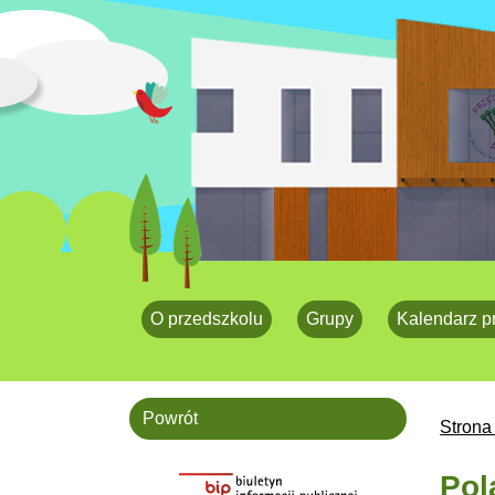
O przedszkolu
Grupy
Kalendarz p
Powrót
Strona
Pol