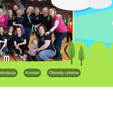
ekrutacja
Kontakt
Obwody szkolne