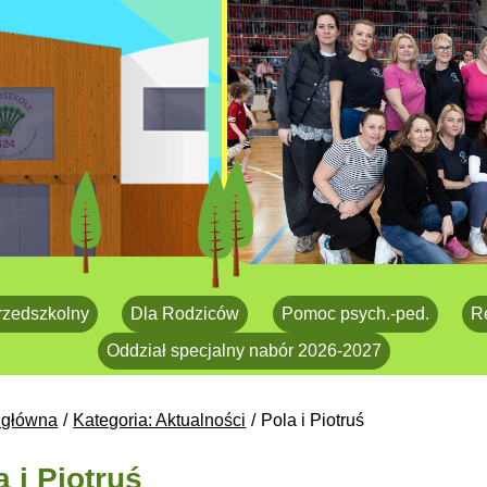
rzedszkolny
Dla Rodziców
Pomoc psych.-ped.
R
Oddział specjalny nabór 2026-2027
 główna
Kategoria: Aktualności
Pola i Piotruś
a i Piotruś