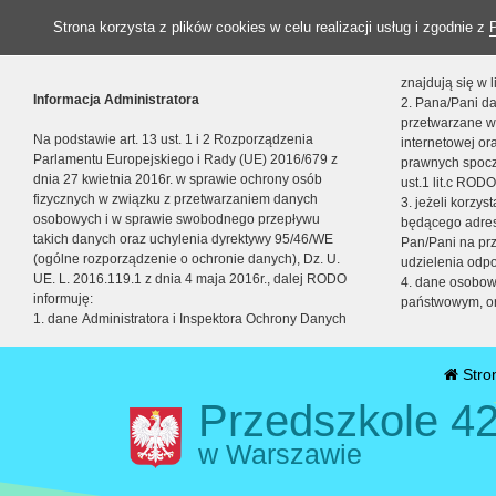
Strona korzysta z plików cookies w celu realizacji usług i zgodnie z
znajdują się w
Informacja Administratora
2. Pana/Pani da
przetwarzane w
Na podstawie art. 13 ust. 1 i 2 Rozporządzenia
internetowej o
Parlamentu Europejskiego i Rady (UE) 2016/679 z
prawnych spocz
dnia 27 kwietnia 2016r. w sprawie ochrony osób
ust.1 lit.c RODO
fizycznych w związku z przetwarzaniem danych
3. jeżeli korzy
osobowych i w sprawie swobodnego przepływu
będącego adres
takich danych oraz uchylenia dyrektywy 95/46/WE
Pan/Pani na pr
(ogólne rozporządzenie o ochronie danych), Dz. U.
udzielenia odp
UE. L. 2016.119.1 z dnia 4 maja 2016r., dalej RODO
4. dane osobo
informuję:
państwowym, or
1. dane Administratora i Inspektora Ochrony Danych
Stro
Przedszkole 42
w Warszawie