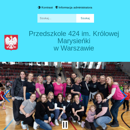
Kontrast
Informacja administratora
Fraza
Przedszkole 424 im. Królowej
Marysieńki
w Warszawie