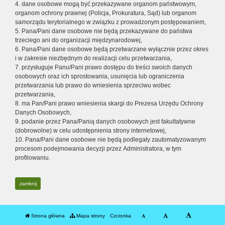
4. dane osobowe mogą być przekazywane organom państwowym,
organom ochrony prawnej (Policja, Prokuratura, Sąd) lub organom
samorządu terytorialnego w związku z prowadzonym postępowaniem,
5. Pana/Pani dane osobowe nie będą przekazywane do państwa
trzeciego ani do organizacji międzynarodowej,
6. Pana/Pani dane osobowe będą przetwarzane wyłącznie przez okres
i w zakresie niezbędnym do realizacji celu przetwarzania,
7. przysługuje Panu/Pani prawo dostępu do treści swoich danych
osobowych oraz ich sprostowania, usunięcia lub ograniczenia
przetwarzania lub prawo do wniesienia sprzeciwu wobec
przetwarzania,
8. ma Pan/Pani prawo wniesienia skargi do Prezesa Urzędu Ochrony
Danych Osobowych,
9. podanie przez Pana/Panią danych osobowych jest fakultatywne
(dobrowolne) w celu udostępnienia strony internetowej,
10. Pana/Pani dane osobowe nie będą podlegały zautomatyzowanym
procesom podejmowania decyzji przez Administratora, w tym
profilowaniu.
zamknij
Strona główna
Mapa strony
Czcionka