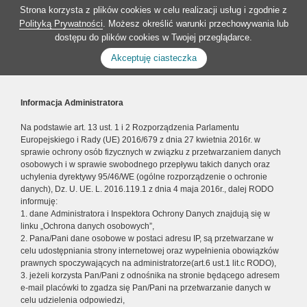
Strona korzysta z plików cookies w celu realizacji usług i zgodnie z
Polityką Prywatności
. Możesz określić warunki przechowywania lub
dostępu do plików cookies w Twojej przeglądarce.
Akceptuję ciasteczka
Informacja Administratora
Na podstawie art. 13 ust. 1 i 2 Rozporządzenia Parlamentu
Europejskiego i Rady (UE) 2016/679 z dnia 27 kwietnia 2016r. w
sprawie ochrony osób fizycznych w związku z przetwarzaniem danych
osobowych i w sprawie swobodnego przepływu takich danych oraz
uchylenia dyrektywy 95/46/WE (ogólne rozporządzenie o ochronie
danych), Dz. U. UE. L. 2016.119.1 z dnia 4 maja 2016r., dalej RODO
informuję:
1. dane Administratora i Inspektora Ochrony Danych znajdują się w
linku „Ochrona danych osobowych”,
2. Pana/Pani dane osobowe w postaci adresu IP, są przetwarzane w
celu udostępniania strony internetowej oraz wypełnienia obowiązków
prawnych spoczywających na administratorze(art.6 ust.1 lit.c RODO),
3. jeżeli korzysta Pan/Pani z odnośnika na stronie będącego adresem
e-mail placówki to zgadza się Pan/Pani na przetwarzanie danych w
celu udzielenia odpowiedzi,