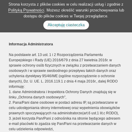
Strona korzysta z plików cookies w celu realizacji usług i zgodnie z
Polityką Prywatności
. Możesz określić warunki przechowywania lub
dostępu do plików cookies w Twojej przeglądarce.
Akceptuję ciasteczka
Informacja Administratora
Na podstawie art. 13 ust. 1 i 2 Rozporządzenia Parlamentu
Europejskiego i Rady (UE) 2016/679 z dnia 27 kwietnia 2016r. w
sprawie ochrony osób fizycznych w związku z przetwarzaniem danych
osobowych i w sprawie swobodnego przepływu takich danych oraz
uchylenia dyrektywy 95/46/WE (ogólne rozporządzenie o ochronie
danych), Dz. U. UE. L. 2016.119.1 z dnia 4 maja 2016r., dalej RODO
informuję:
1. dane Administratora i Inspektora Ochrony Danych znajdują się w
linku „Ochrona danych osobowych”,
2. Pana/Pani dane osobowe w postaci adresu IP, są przetwarzane w
celu udostępniania strony internetowej oraz wypełnienia obowiązków
prawnych spoczywających na administratorze(art.6 ust.1 lit.c RODO),
3. jeżeli korzysta Pan/Pani z odnośnika na stronie będącego adresem
e-mail placówki to zgadza się Pan/Pani na przetwarzanie danych w
celu udzielenia odpowiedzi,