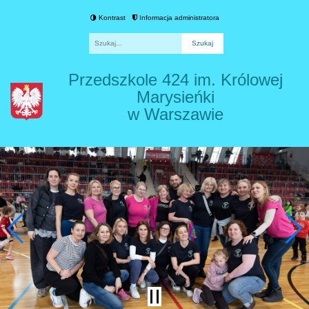
Kontrast
Informacja administratora
Fraza
Przedszkole 424 im. Królowej
Marysieńki
w Warszawie