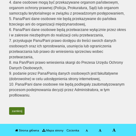
4. dane osobowe mogą być przekazywane organom państwowym,
organom ochrony prawnej (Policja, Prokuratura, Sąd) lub organom
samorządu terytorialnego w związku z prowadzonym postępowaniem,
5. Pana/Pani dane osobowe nie będą przekazywane do państwa
trzeciego ani do organizacji międzynarodowej,
6. Pana/Pani dane osobowe będą przetwarzane wyłącznie przez okres
i w zakresie niezbędnym do realizacji celu przetwarzania,
7. przysługuje Panu/Pani prawo dostępu do treści swoich danych
osobowych oraz ich sprostowania, usunięcia lub ograniczenia
przetwarzania lub prawo do wniesienia sprzeciwu wobec
przetwarzania,
8. ma Pan/Pani prawo wniesienia skargi do Prezesa Urzędu Ochrony
Danych Osobowych,
9. podanie przez Pana/Panią danych osobowych jest fakultatywne
(dobrowolne) w celu udostępnienia strony internetowej,
10. Pana/Pani dane osobowe nie będą podlegały zautomatyzowanym
procesom podejmowania decyzji przez Administratora, w tym
profilowaniu.
zamknij
Strona główna
Mapa strony
Czcionka