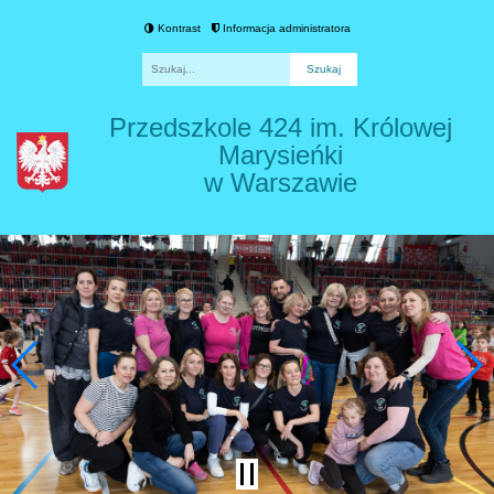
Kontrast
Informacja administratora
Fraza
Przedszkole 424 im. Królowej
Marysieńki
w Warszawie