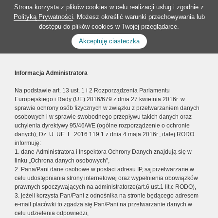
Strona korzysta z plików cookies w celu realizacji usług i zgodnie z
Polityką Prywatności
. Możesz określić warunki przechowywania lub
dostępu do plików cookies w Twojej przeglądarce.
Akceptuję ciasteczka
Informacja Administratora
Na podstawie art. 13 ust. 1 i 2 Rozporządzenia Parlamentu
Europejskiego i Rady (UE) 2016/679 z dnia 27 kwietnia 2016r. w
sprawie ochrony osób fizycznych w związku z przetwarzaniem danych
osobowych i w sprawie swobodnego przepływu takich danych oraz
uchylenia dyrektywy 95/46/WE (ogólne rozporządzenie o ochronie
danych), Dz. U. UE. L. 2016.119.1 z dnia 4 maja 2016r., dalej RODO
informuję:
1. dane Administratora i Inspektora Ochrony Danych znajdują się w
linku „Ochrona danych osobowych”,
2. Pana/Pani dane osobowe w postaci adresu IP, są przetwarzane w
celu udostępniania strony internetowej oraz wypełnienia obowiązków
prawnych spoczywających na administratorze(art.6 ust.1 lit.c RODO),
3. jeżeli korzysta Pan/Pani z odnośnika na stronie będącego adresem
e-mail placówki to zgadza się Pan/Pani na przetwarzanie danych w
celu udzielenia odpowiedzi,