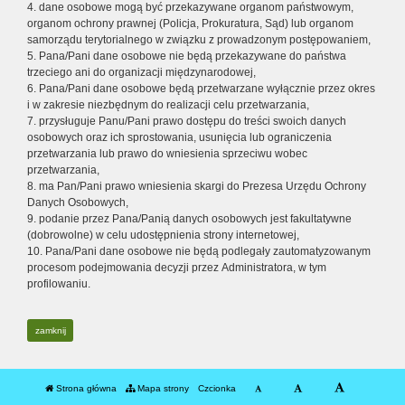
4. dane osobowe mogą być przekazywane organom państwowym,
organom ochrony prawnej (Policja, Prokuratura, Sąd) lub organom
samorządu terytorialnego w związku z prowadzonym postępowaniem,
5. Pana/Pani dane osobowe nie będą przekazywane do państwa
trzeciego ani do organizacji międzynarodowej,
6. Pana/Pani dane osobowe będą przetwarzane wyłącznie przez okres
i w zakresie niezbędnym do realizacji celu przetwarzania,
7. przysługuje Panu/Pani prawo dostępu do treści swoich danych
osobowych oraz ich sprostowania, usunięcia lub ograniczenia
przetwarzania lub prawo do wniesienia sprzeciwu wobec
przetwarzania,
8. ma Pan/Pani prawo wniesienia skargi do Prezesa Urzędu Ochrony
Danych Osobowych,
9. podanie przez Pana/Panią danych osobowych jest fakultatywne
(dobrowolne) w celu udostępnienia strony internetowej,
10. Pana/Pani dane osobowe nie będą podlegały zautomatyzowanym
procesom podejmowania decyzji przez Administratora, w tym
profilowaniu.
zamknij
Strona główna
Mapa strony
Czcionka